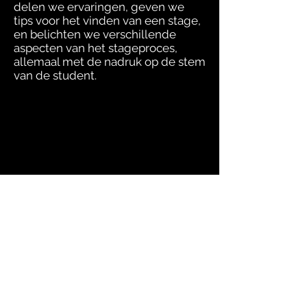
delen we ervaringen, geven we
tips voor het vinden van een stage,
en belichten we verschillende
aspecten van het stageproces,
allemaal met de nadruk op de stem
van de student.
info@chimatilofoundation.com
©2025 by
Stichting Chimatilo