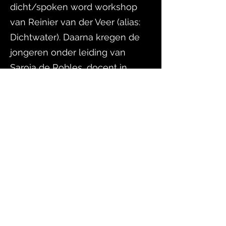
dicht/spoken word workshop
van Reinier van der Veer (alias:
Dichtwater). Daarna kregen de
jongeren onder leiding van
Saroja de Robles, docent in
Foam, een rondleiding door het
museum. Tijdens het bekijken
van de foto's kregen ze korte
actieve opdrachten, waardoor
hun kennis over fotografie werd
verbreed en de jongeren alvast
konden nadenken over de
manier waarop zij een foto van
hun tatoeage voor zich zagen.
Het laatste onderdeel van de